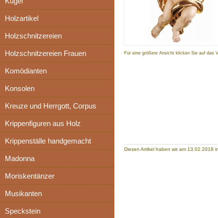
Kugel
Holzartikel
Holzschnitzereien
Holzschnitzereien Frauen
Für eine größere Ansicht klicken Sie auf das 
Komödianten
Konsolen
Kreuze und Herrgott, Corpus
Krippenfiguren aus Holz
Krippenställe handgemacht
Diesen Artikel haben wir am 13.02.2018
Madonna
Moriskentänzer
Musikanten
Speckstein