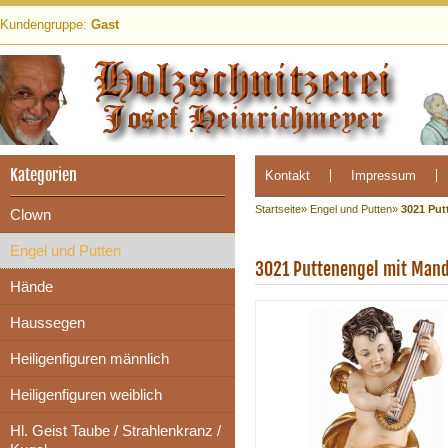
Kundengruppe:
Gast
Kategorien
Kontakt
Impressum
Startseite
»
Engel und Putten
»
3021 Put
Clown
Engel und Putten
3021 Puttenengel mit Mand
Hände
Haussegen
Heiligenfiguren männlich
Heiligenfiguren weiblich
Hl. Geist Taube / Strahlenkranz /