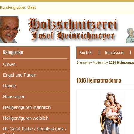
Kundengruppe:
Gast
Kategorien
Kontakt
Impressum
Startseite
»
Madonna
»
1016 Heimatma
Clown
Engel und Putten
1016 Heimatmadonna
Hände
Haussegen
Heiligenfiguren männlich
Heiligenfiguren weiblich
Hl. Geist Taube / Strahlenkranz /