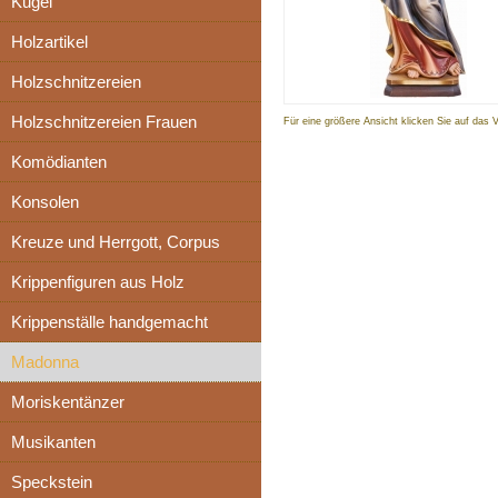
Kugel
Holzartikel
Holzschnitzereien
Holzschnitzereien Frauen
Für eine größere Ansicht klicken Sie auf das 
Komödianten
Konsolen
Kreuze und Herrgott, Corpus
Krippenfiguren aus Holz
Krippenställe handgemacht
Madonna
Moriskentänzer
Musikanten
Speckstein