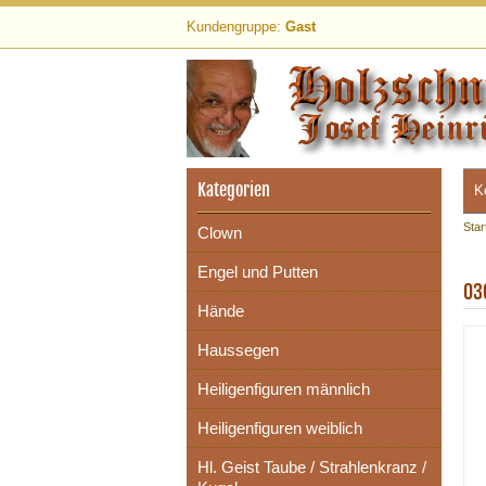
Kundengruppe:
Gast
Kategorien
K
Star
Clown
Engel und Putten
03
Hände
Haussegen
Heiligenfiguren männlich
Heiligenfiguren weiblich
Hl. Geist Taube / Strahlenkranz /