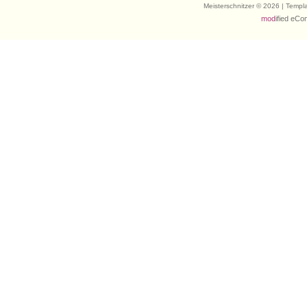
Meisterschnitzer © 2026 | Temp
mod
ified eC