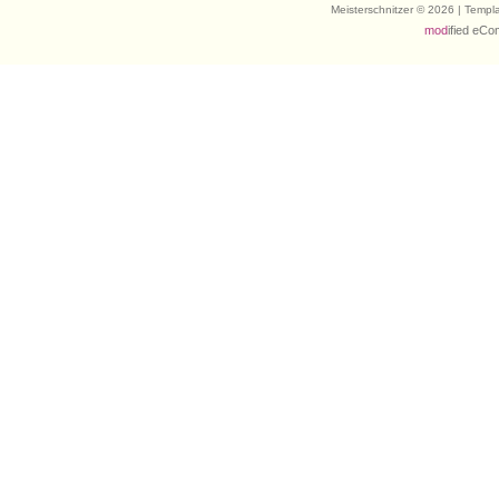
Meisterschnitzer © 2026 | Temp
mod
ified eC