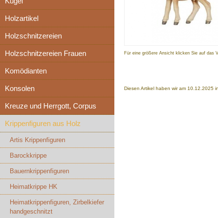
Kugel
Holzartikel
Holzschnitzereien
Holzschnitzereien Frauen
Für eine größere Ansicht klicken Sie auf das 
Komödianten
Konsolen
Diesen Artikel haben wir am 10.12.2025
Kreuze und Herrgott, Corpus
Krippenfiguren aus Holz
Artis Krippenfiguren
Barockkrippe
Bauernkrippenfiguren
Heimatkrippe HK
Heimatkrippenfiguren, Zirbelkiefer
handgeschnitzt