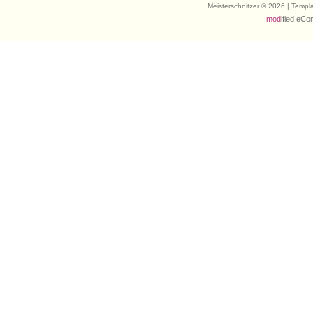
Meisterschnitzer © 2026 | Temp
mod
ified eC