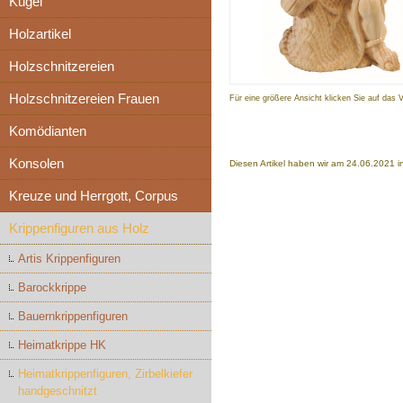
Kugel
Holzartikel
Holzschnitzereien
Holzschnitzereien Frauen
Für eine größere Ansicht klicken Sie auf das 
Komödianten
Konsolen
Diesen Artikel haben wir am 24.06.2021
Kreuze und Herrgott, Corpus
Krippenfiguren aus Holz
Artis Krippenfiguren
Barockkrippe
Bauernkrippenfiguren
Heimatkrippe HK
Heimatkrippenfiguren, Zirbelkiefer
handgeschnitzt