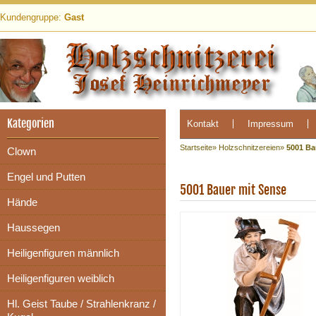
Kundengruppe:
Gast
Kategorien
Kontakt
Impressum
Startseite
»
Holzschnitzereien
»
5001 Ba
Clown
Engel und Putten
5001 Bauer mit Sense
Hände
Haussegen
Heiligenfiguren männlich
Heiligenfiguren weiblich
Hl. Geist Taube / Strahlenkranz /