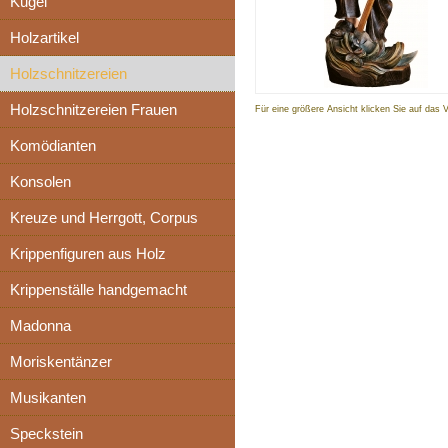
Kugel
Holzartikel
Holzschnitzereien
Holzschnitzereien Frauen
Für eine größere Ansicht klicken Sie auf das 
Komödianten
Konsolen
Kreuze und Herrgott, Corpus
Krippenfiguren aus Holz
Krippenställe handgemacht
Madonna
Moriskentänzer
Musikanten
Speckstein